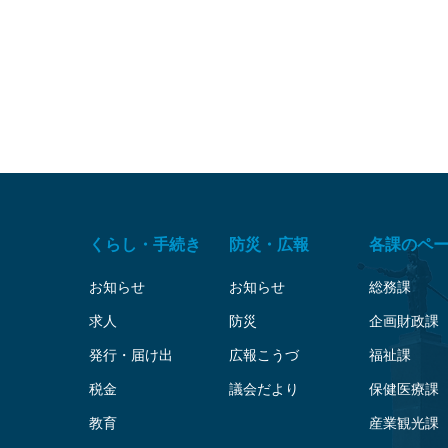
くらし・手続き
防災・広報
各課のペ
お知らせ
お知らせ
総務課
求人
防災
企画財政課
発行・届け出
広報こうづ
福祉課
税金
議会だより
保健医療課
教育
産業観光課