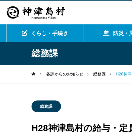
くらし・手続き
防災・
総務課
各課からのお知らせ
総務課
H28神
総務課
H28神津島村の給与・