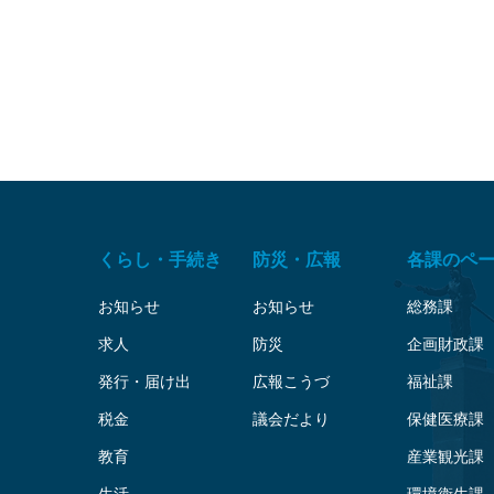
くらし・手続き
防災・広報
各課のペ
お知らせ
お知らせ
総務課
求人
防災
企画財政課
発行・届け出
広報こうづ
福祉課
税金
議会だより
保健医療課
教育
産業観光課