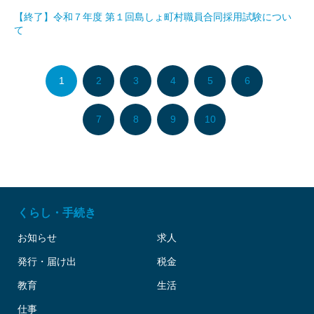
【終了】令和７年度 第１回島しょ町村職員合同採用試験につい
て
1
2
3
4
5
6
7
8
9
10
くらし・手続き
お知らせ
求人
発行・届け出
税金
教育
生活
仕事