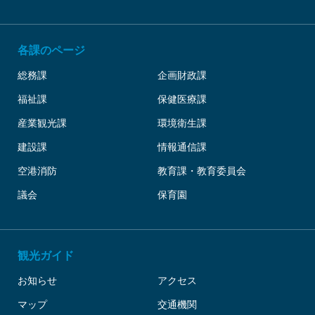
各課のページ
総務課
企画財政課
福祉課
保健医療課
産業観光課
環境衛生課
建設課
情報通信課
空港消防
教育課・教育委員会
議会
保育園
観光ガイド
お知らせ
アクセス
マップ
交通機関