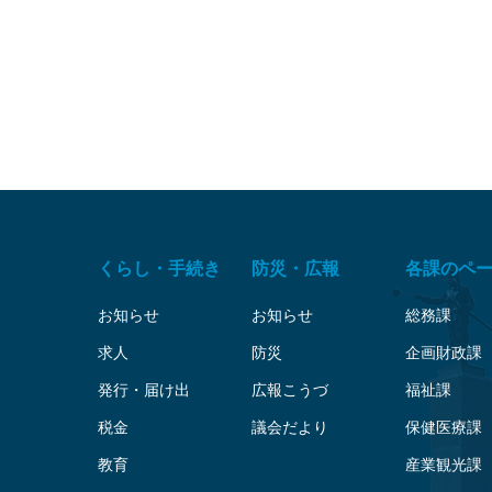
くらし・手続き
防災・広報
各課のペ
お知らせ
お知らせ
総務課
求人
防災
企画財政課
発行・届け出
広報こうづ
福祉課
税金
議会だより
保健医療課
教育
産業観光課