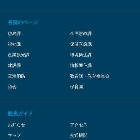
各課のページ
総務課
企画財政課
福祉課
保健医療課
産業観光課
環境衛生課
建設課
情報通信課
空港消防
教育課・教育委員会
議会
保育園
観光ガイド
お知らせ
アクセス
マップ
交通機関