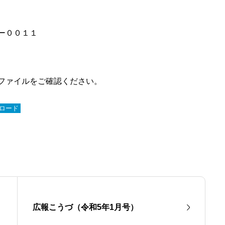
ー００１１
ファイルをご確認ください。
ロード
広報こうづ（令和5年1月号）