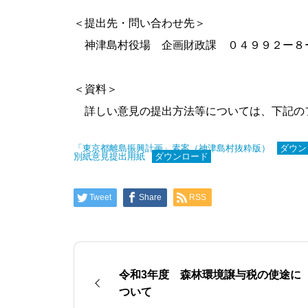
＜提出先・問い合わせ先＞
神津島村役場 企画財政課 ０４９９２ー８
＜資料＞
詳しい意見の提出方法等については、下記の
「東京都離島振興計画」素案（神津島村抜粋版）
ダウン
別紙意見提出用紙
ダウンロード
Tweet
Share
RSS
令和3年度 森林環境譲与税の使途に
ついて