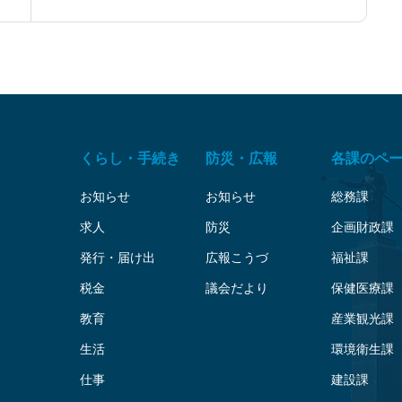
くらし・手続き
防災・広報
各課のペ
お知らせ
お知らせ
総務課
求人
防災
企画財政課
発行・届け出
広報こうづ
福祉課
税金
議会だより
保健医療課
教育
産業観光課
生活
環境衛生課
仕事
建設課