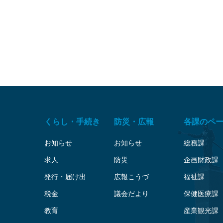
くらし・手続き
防災・広報
各課のペ
お知らせ
お知らせ
総務課
求人
防災
企画財政課
発行・届け出
広報こうづ
福祉課
税金
議会だより
保健医療課
教育
産業観光課