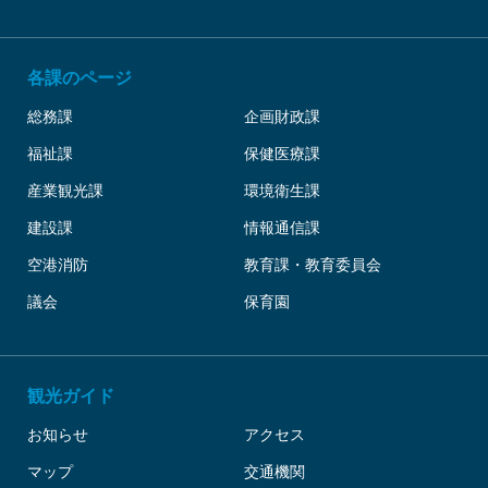
各課のページ
総務課
企画財政課
福祉課
保健医療課
産業観光課
環境衛生課
建設課
情報通信課
空港消防
教育課・教育委員会
議会
保育園
観光ガイド
お知らせ
アクセス
マップ
交通機関