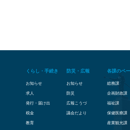
くらし・手続き
防災・広報
各課のペ
お知らせ
お知らせ
総務課
求人
防災
企画財政課
発行・届け出
広報こうづ
福祉課
税金
議会だより
保健医療課
教育
産業観光課