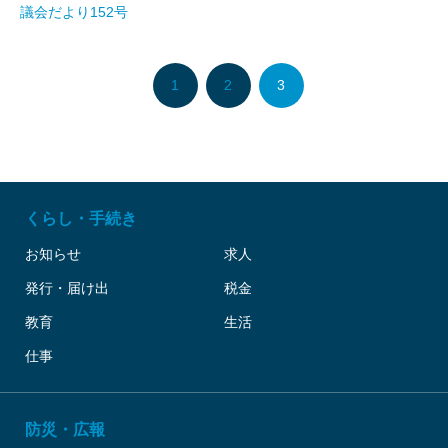
議会だより152号
1
2
3
くらし・手続き
お知らせ
求人
発行・届け出
税金
教育
生活
仕事
防災・広報