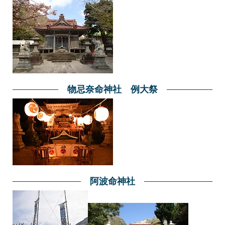
物忌奈命神社 例大祭
阿波命神社