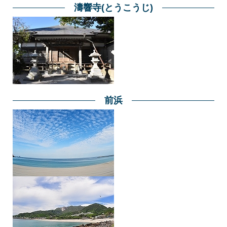
濤響寺(とうこうじ)
前浜