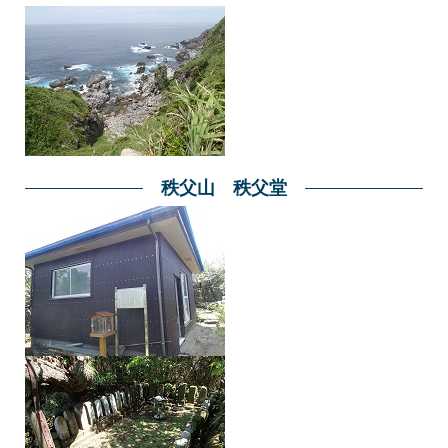
秩父山 秩父堂