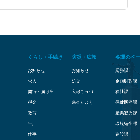
な寮）合同見学会について
くらし・手続き
防災・広報
各課のペ
お知らせ
お知らせ
総務課
求人
防災
企画財政課
発行・届け出
広報こうづ
福祉課
税金
議会だより
保健医療課
教育
産業観光課
生活
環境衛生課
仕事
建設課